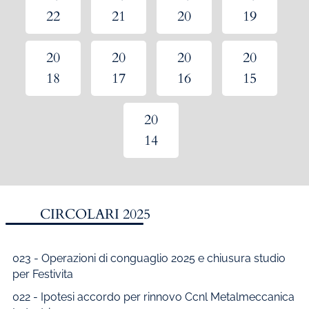
Amministrazione del personale
22
21
20
19
EPACA
ASSINDATCOLF
20
20
20
20
18
17
16
15
Labour Mobility
Strumenti di lavoro
20
Circolari
14
Area riservata
Contatti
Contatti
CIRCOLARI 2025
Lavora con noi
023 - Operazioni di conguaglio 2025 e chiusura studio
per Festivita
022 - Ipotesi accordo per rinnovo Ccnl Metalmeccanica