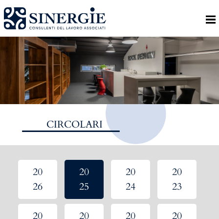
Homepage
Lo studio
Lo studio
Dott. Riccardo Canu
Dott.ssa Elena Zanon
CIRCOLARI
P.az. Roberta Gregoris
Dott. Massimiliano Caprari
Servizi
20
20
20
20
Servizi
26
25
24
23
Consulenza
20
20
20
20