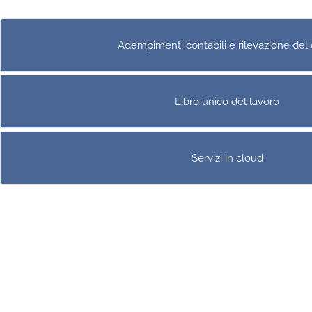
Adempimenti contabili e rilevazione del
Libro unico del lavoro
Servizi in cloud