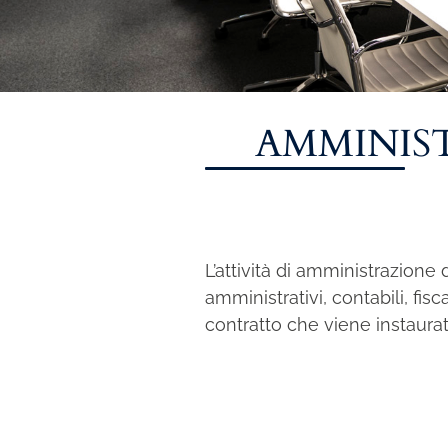
Consulenza
Amministrazione del personale
EPACA
AMMINIS
ASSINDATCOLF
Labour Mobility
Strumenti di lavoro
Circolari
L’attività di amministrazione
Area riservata
amministrativi, contabili, fis
contratto che viene instaurato 
Contatti
Contatti
Lavora con noi