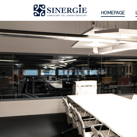
HOMEPAGE
Homepage
Lo studio
Lo studio
Dott. Riccardo Canu
Dott.ssa Elena Zanon
P.az. Roberta Gregoris
Dott. Massimiliano Caprari
Servizi
Servizi