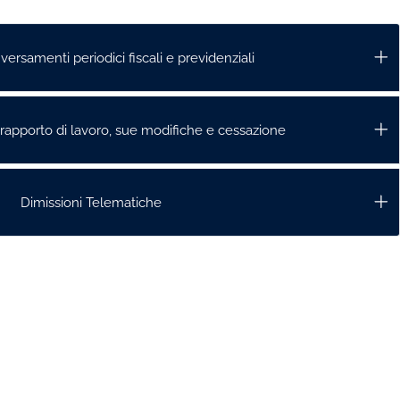
ersamenti periodici fiscali e previdenziali
 rapporto di lavoro, sue modifiche e cessazione
Dimissioni Telematiche