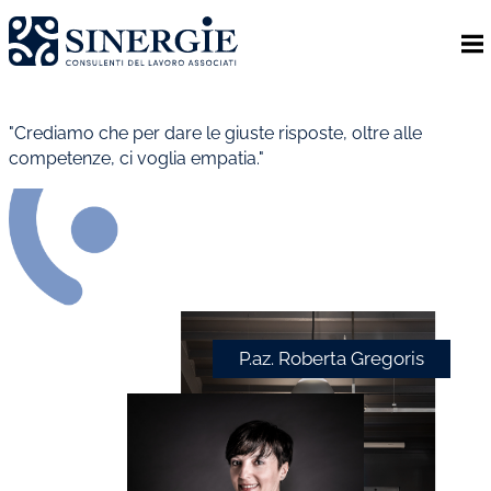
Homepage
Lo studio
"Crediamo che per dare le giuste risposte, oltre alle
"
competenze, ci voglia empatia."
Lo studio
Dott. Riccardo Canu
Dott.ssa Elena Zanon
P.az. Roberta Gregoris
Dott. Massimiliano Caprari
P.az. Roberta Gregoris
Servizi
Servizi
Consulenza