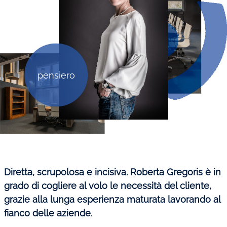
Amministrazione del personale
EPACA
ASSINDATCOLF
Labour Mobility
pensiero
Strumenti di lavoro
Circolari
Area riservata
Contatti
Contatti
Diretta, scrupolosa e incisiva. Roberta Gregoris è in
Lavora con noi
grado di cogliere al volo le necessità del cliente,
grazie alla lunga esperienza maturata lavorando al
fianco delle aziende.