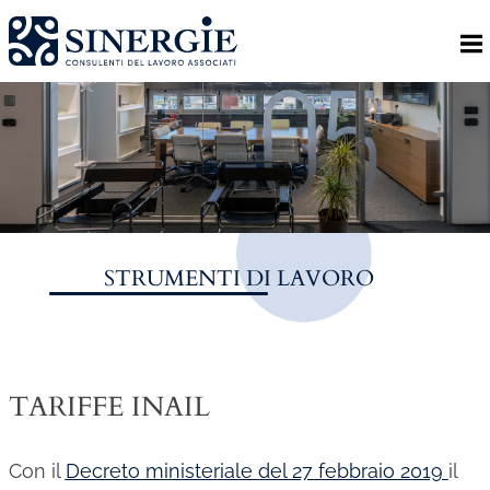
Homepage
Lo studio
Lo studio
Dott. Riccardo Canu
Dott.ssa Elena Zanon
STRUMENTI DI LAVORO
P.az. Roberta Gregoris
Dott. Massimiliano Caprari
Servizi
TARIFFE INAIL
Servizi
Consulenza
Con il
Decreto ministeriale del 27 febbraio 2019
il