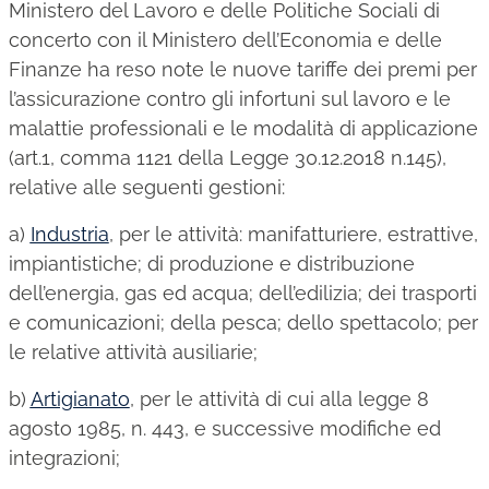
Amministrazione del personale
Ministero del Lavoro e delle Politiche Sociali di
concerto con il Ministero dell’Economia e delle
EPACA
Finanze ha reso note le nuove tariffe dei premi per
ASSINDATCOLF
l’assicurazione contro gli infortuni sul lavoro e le
Labour Mobility
malattie professionali e le modalità di applicazione
(art.1, comma 1121 della Legge 30.12.2018 n.145),
Strumenti di lavoro
relative alle seguenti gestioni:
Circolari
a)
Industria
, per le attività: manifatturiere, estrattive,
Area riservata
impiantistiche; di produzione e distribuzione
Contatti
dell’energia, gas ed acqua; dell’edilizia; dei trasporti
e comunicazioni; della pesca; dello spettacolo; per
Contatti
le relative attività ausiliarie;
Lavora con noi
b)
Artigianato
, per le attività di cui alla legge 8
agosto 1985, n. 443, e successive modifiche ed
integrazioni;