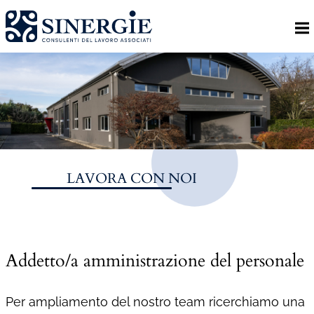
Homepage
Lo studio
Lo studio
Dott. Riccardo Canu
Dott.ssa Elena Zanon
LAVORA CON NOI
P.az. Roberta Gregoris
Dott. Massimiliano Caprari
Servizi
Addetto/a amministrazione del personale
Servizi
Consulenza
Per ampliamento del nostro team ricerchiamo una