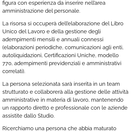
Amministrazione del personale
figura con esperienza da inserire nell’area
amministrazione del personale.
EPACA
ASSINDATCOLF
La risorsa si occuperà dell’elaborazione del Libro
Unico del Lavoro e della gestione degli
Labour Mobility
adempimenti mensili e annuali connessi
Strumenti di lavoro
(elaborazioni periodiche, comunicazioni agli enti,
autoliquidazioni, Certificazioni Uniche, modello
Circolari
770, adempimenti previdenziali e amministrativi
Area riservata
correlati).
Contatti
La persona selezionata sarà inserita in un team
Contatti
strutturato e collaborerà alla gestione delle attività
amministrative in materia di lavoro, mantenendo
Lavora con noi
un rapporto diretto e professionale con le aziende
assistite dallo Studio.
Ricerchiamo una persona che abbia maturato