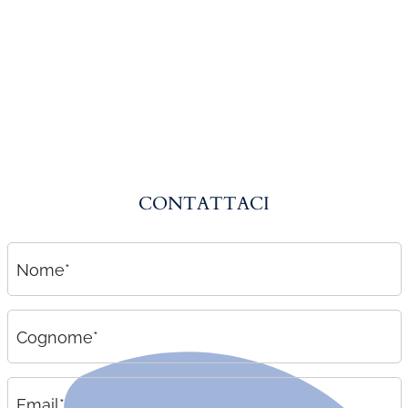
Amministrazione del personale
EPACA
ASSINDATCOLF
Labour Mobility
Strumenti di lavoro
Circolari
CONTATTACI
Area riservata
Contatti
Nome*
Contatti
Lavora con noi
Cognome*
Email*