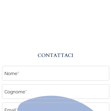
Amministrazione del personale
EPACA
ASSINDATCOLF
Labour Mobility
Strumenti di lavoro
Circolari
CONTATTACI
Area riservata
Contatti
Nome*
Contatti
Lavora con noi
Cognome*
Email*