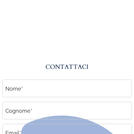
Amministrazione del personale
EPACA
ASSINDATCOLF
Labour Mobility
Strumenti di lavoro
Circolari
CONTATTACI
Area riservata
Contatti
Nome*
Contatti
Lavora con noi
Cognome*
Email*