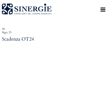
Indietro
Homepage
Lo studio
29
Ago, 23
Lo studio
Scadenza OT24
Dott. Riccardo Canu
Dott.ssa Elena Zanon
P.az. Roberta Gregoris
Dott. Massimiliano Caprari
Servizi
Servizi
Consulenza