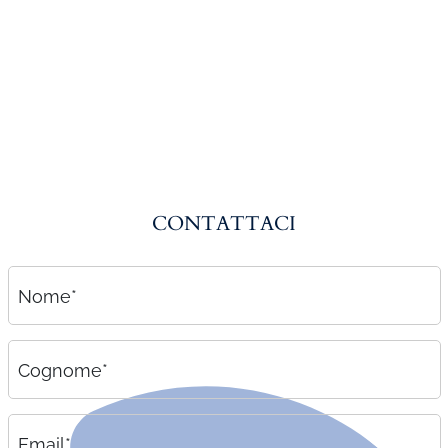
Amministrazione del personale
EPACA
ASSINDATCOLF
Labour Mobility
Strumenti di lavoro
Circolari
CONTATTACI
Area riservata
Contatti
Nome*
Contatti
Lavora con noi
Cognome*
Email*