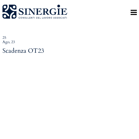
Indietro
Homepage
Lo studio
25
Ago, 23
Lo studio
Scadenza OT23
Dott. Riccardo Canu
Dott.ssa Elena Zanon
P.az. Roberta Gregoris
Dott. Massimiliano Caprari
Servizi
Servizi
Consulenza