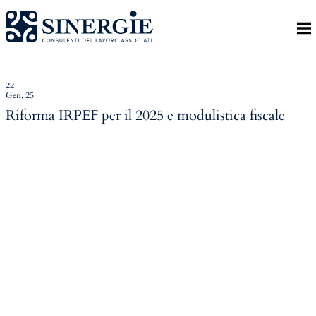
Indietro
Homepage
Lo studio
22
Gen, 25
Lo studio
Riforma IRPEF per il 2025 e modulistica fiscale
Dott. Riccardo Canu
Dott.ssa Elena Zanon
P.az. Roberta Gregoris
Dott. Massimiliano Caprari
Servizi
Servizi
Consulenza