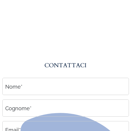
Amministrazione del personale
EPACA
ASSINDATCOLF
Labour Mobility
Strumenti di lavoro
Circolari
CONTATTACI
Area riservata
Contatti
Nome*
Contatti
Lavora con noi
Cognome*
Email*