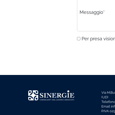
Messaggio*
Per presa vision
Via M.Bu
(UD)
Telefon
Email in
P.IVA 0