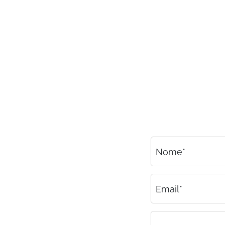
Consulenza
Amministrazione del personale
EPACA
ASSINDATCOLF
Labour Mobility
Strumenti di lavoro
Circolari
Area riservata
Nome*
Contatti
Contatti
Email*
Lavora con noi