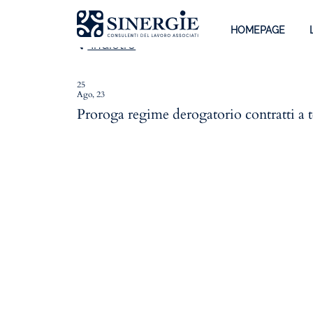
HOMEPAGE
Indietro
25
Ago, 23
Homepage
Proroga regime derogatorio contratti a 
Lo studio
Lo studio
Dott. Riccardo Canu
Dott.ssa Elena Zanon
P.az. Roberta Gregoris
Dott. Massimiliano Caprari
Servizi
Servizi