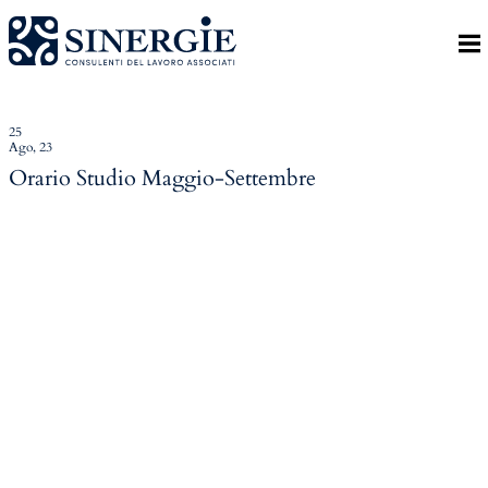
Indietro
Homepage
Lo studio
25
Ago, 23
Lo studio
Orario Studio Maggio-Settembre
Dott. Riccardo Canu
Dott.ssa Elena Zanon
P.az. Roberta Gregoris
Dott. Massimiliano Caprari
Servizi
Servizi
Consulenza