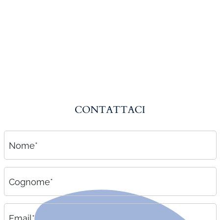
Amministrazione del personale
EPACA
ASSINDATCOLF
Labour Mobility
Strumenti di lavoro
Circolari
CONTATTACI
Area riservata
Contatti
Nome*
Contatti
Lavora con noi
Cognome*
Email*