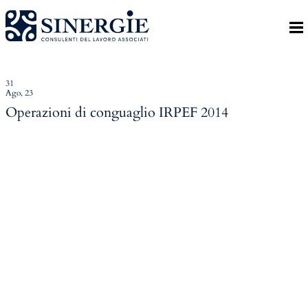
Indietro
Homepage
Lo studio
31
Ago, 23
Lo studio
Operazioni di conguaglio IRPEF 2014
Dott. Riccardo Canu
Dott.ssa Elena Zanon
P.az. Roberta Gregoris
Dott. Massimiliano Caprari
Servizi
Servizi
Consulenza