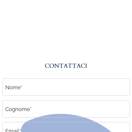
Amministrazione del personale
EPACA
ASSINDATCOLF
Labour Mobility
Strumenti di lavoro
Circolari
CONTATTACI
Area riservata
Contatti
Nome*
Contatti
Lavora con noi
Cognome*
Email*