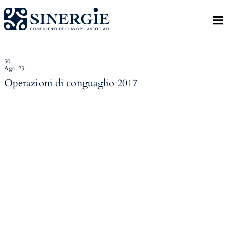
Indietro
Homepage
Lo studio
30
Ago, 23
Lo studio
Operazioni di conguaglio 2017
Dott. Riccardo Canu
Dott.ssa Elena Zanon
P.az. Roberta Gregoris
Dott. Massimiliano Caprari
Servizi
Servizi
Consulenza