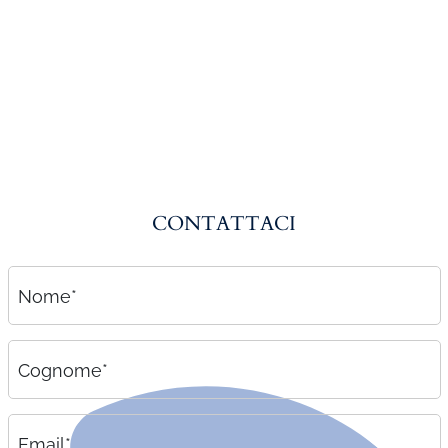
Amministrazione del personale
EPACA
ASSINDATCOLF
Labour Mobility
Strumenti di lavoro
Circolari
CONTATTACI
Area riservata
Contatti
Nome*
Contatti
Lavora con noi
Cognome*
Email*