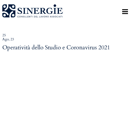
Indietro
Homepage
Lo studio
25
Ago, 23
Lo studio
Operatività dello Studio e Coronavirus 2021
Dott. Riccardo Canu
Dott.ssa Elena Zanon
P.az. Roberta Gregoris
Dott. Massimiliano Caprari
Servizi
Servizi
Consulenza