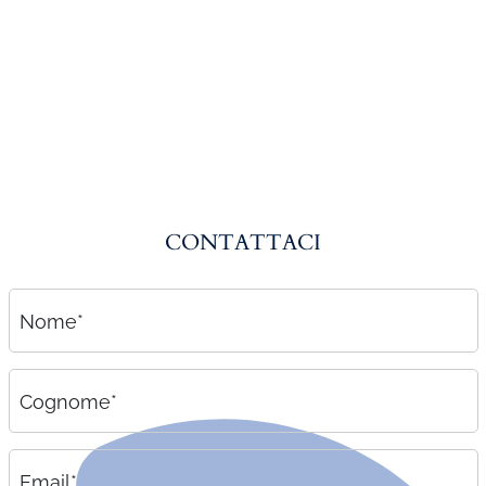
Amministrazione del personale
EPACA
ASSINDATCOLF
Labour Mobility
Strumenti di lavoro
Circolari
CONTATTACI
Area riservata
Contatti
Nome*
Contatti
Lavora con noi
Cognome*
Email*