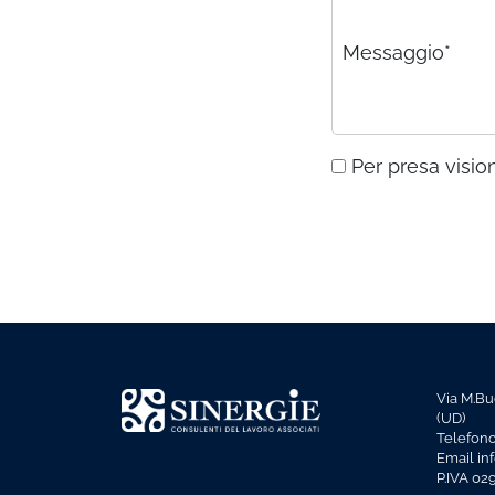
Messaggio*
Per presa vision
Via M.Bu
(UD)
Telefon
Email in
P.IVA 0