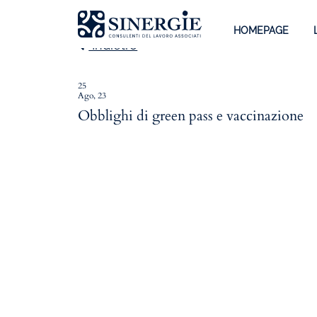
HOMEPAGE
Indietro
25
Ago, 23
Homepage
Obblighi di green pass e vaccinazione
Lo studio
Lo studio
Dott. Riccardo Canu
Dott.ssa Elena Zanon
P.az. Roberta Gregoris
Dott. Massimiliano Caprari
Servizi
Servizi