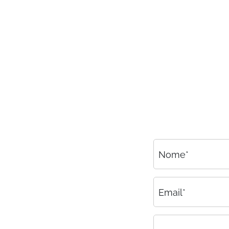
Consulenza
Amministrazione del personale
EPACA
ASSINDATCOLF
Labour Mobility
Strumenti di lavoro
Circolari
Area riservata
Nome*
Contatti
Contatti
Email*
Lavora con noi