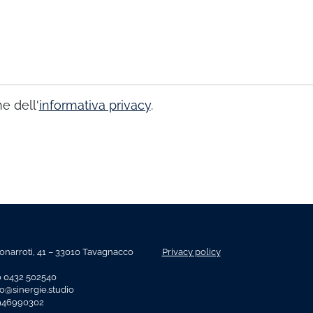
e dell'
informativa privacy
.
onarroti, 41 – 33010 Tavagnacco
Privacy policy
o 0432 502540
fo@sinergie.studio
2946990302