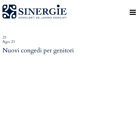
Indietro
Homepage
Lo studio
25
Ago, 23
Lo studio
Nuovi congedi per genitori
Dott. Riccardo Canu
Dott.ssa Elena Zanon
P.az. Roberta Gregoris
Dott. Massimiliano Caprari
Servizi
Servizi
Consulenza