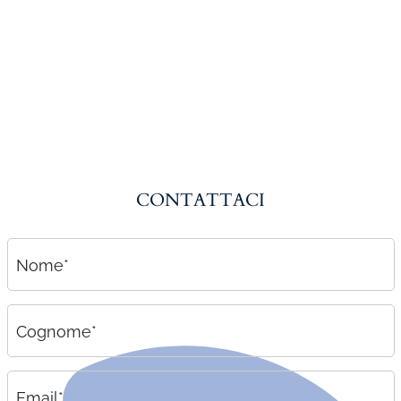
Amministrazione del personale
EPACA
ASSINDATCOLF
Labour Mobility
Strumenti di lavoro
Circolari
CONTATTACI
Area riservata
Contatti
Nome*
Contatti
Lavora con noi
Cognome*
Email*