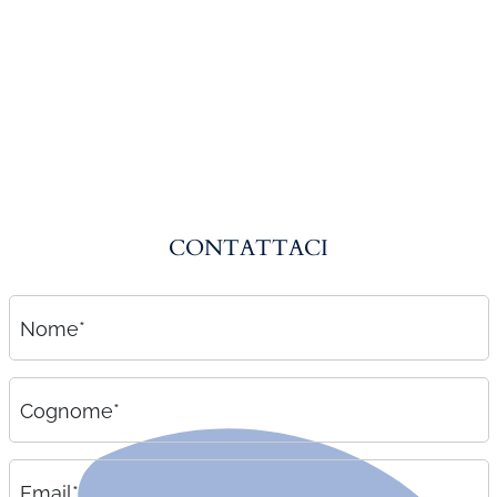
Amministrazione del personale
EPACA
ASSINDATCOLF
Labour Mobility
Strumenti di lavoro
Circolari
CONTATTACI
Area riservata
Contatti
Nome*
Contatti
Lavora con noi
Cognome*
Email*