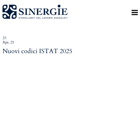
Indietro
Homepage
Lo studio
23
Apr, 25
Lo studio
Nuovi codici ISTAT 2025
Dott. Riccardo Canu
Dott.ssa Elena Zanon
P.az. Roberta Gregoris
Dott. Massimiliano Caprari
Servizi
Servizi
Consulenza