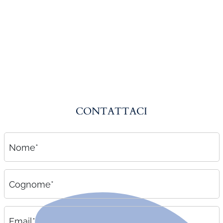
Amministrazione del personale
EPACA
ASSINDATCOLF
Labour Mobility
Strumenti di lavoro
Circolari
CONTATTACI
Area riservata
Contatti
Nome*
Contatti
Lavora con noi
Cognome*
Email*