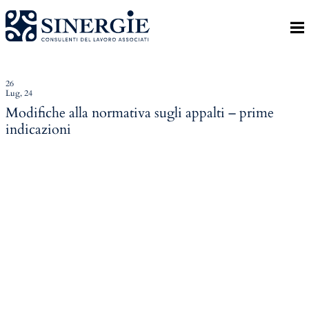
Indietro
Homepage
Lo studio
26
Lug, 24
Lo studio
Modifiche alla normativa sugli appalti – prime
indicazioni
Dott. Riccardo Canu
Dott.ssa Elena Zanon
P.az. Roberta Gregoris
Dott. Massimiliano Caprari
Servizi
Servizi
Consulenza