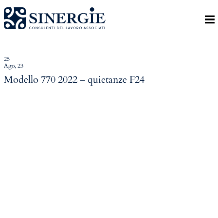
Indietro
Homepage
Lo studio
25
Ago, 23
Lo studio
Modello 770 2022 – quietanze F24
Dott. Riccardo Canu
Dott.ssa Elena Zanon
P.az. Roberta Gregoris
Dott. Massimiliano Caprari
Servizi
Servizi
Consulenza