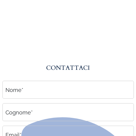
Amministrazione del personale
EPACA
ASSINDATCOLF
Labour Mobility
Strumenti di lavoro
Circolari
CONTATTACI
Area riservata
Contatti
Nome*
Contatti
Lavora con noi
Cognome*
Email*