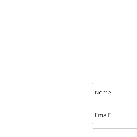
Consulenza
Amministrazione del personale
EPACA
ASSINDATCOLF
Labour Mobility
Strumenti di lavoro
Circolari
Area riservata
Nome*
Contatti
Contatti
Email*
Lavora con noi