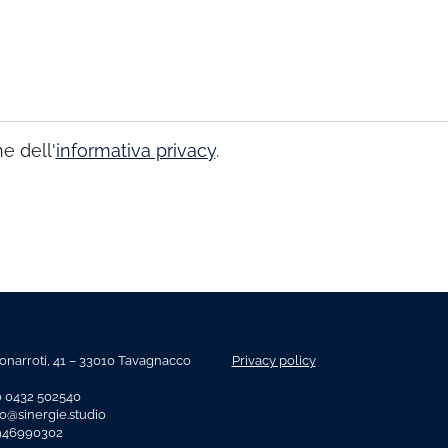
e dell'
informativa privacy
.
onarroti, 41 – 33010 Tavagnacco
Privacy policy
o 0432 502540
fo@sinergie.studio
2946990302