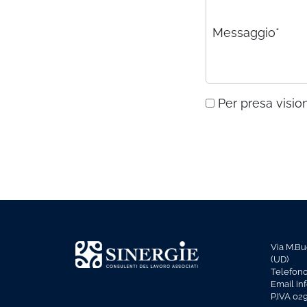
Messaggio*
Per presa vision
Via M.Bu
(UD)
Telefon
Email in
P.IVA 0