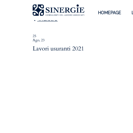
HOMEPAGE
Indietro
25
Ago, 23
Homepage
Lavori usuranti 2021
Lo studio
Lo studio
Dott. Riccardo Canu
Dott.ssa Elena Zanon
P.az. Roberta Gregoris
Dott. Massimiliano Caprari
Servizi
Servizi