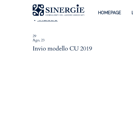
HOMEPAGE
Indietro
29
Ago, 23
Homepage
Invio modello CU 2019
Lo studio
Lo studio
Dott. Riccardo Canu
Dott.ssa Elena Zanon
P.az. Roberta Gregoris
Dott. Massimiliano Caprari
Servizi
Servizi