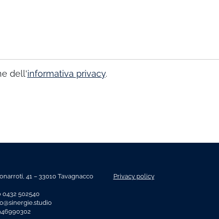
e dell'
informativa privacy
.
onarroti, 41 – 33010 Tavagnacco
Privacy policy
o 0432 502540
fo@sinergie.studio
2946990302