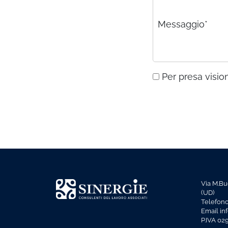
Messaggio*
Per presa vision
Via M.Bu
(UD)
Telefon
Email in
P.IVA 0