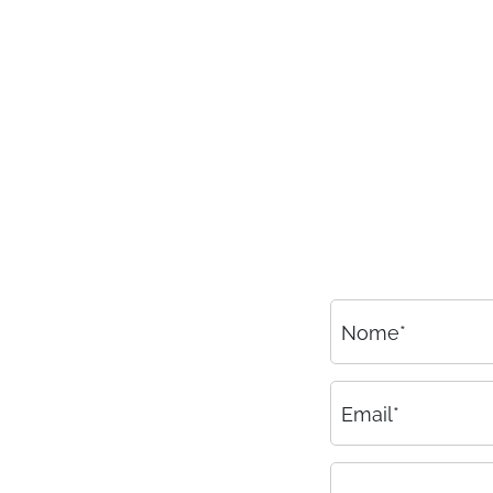
Consulenza
Amministrazione del personale
EPACA
ASSINDATCOLF
Labour Mobility
Strumenti di lavoro
Circolari
Area riservata
Nome*
Contatti
Contatti
Email*
Lavora con noi