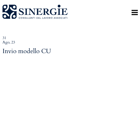
Indietro
Homepage
Lo studio
31
Ago, 23
Lo studio
Invio modello CU
Dott. Riccardo Canu
Dott.ssa Elena Zanon
P.az. Roberta Gregoris
Dott. Massimiliano Caprari
Servizi
Servizi
Consulenza