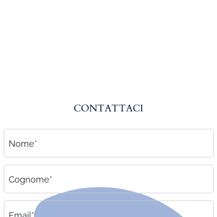
Amministrazione del personale
EPACA
ASSINDATCOLF
Labour Mobility
Strumenti di lavoro
Circolari
CONTATTACI
Area riservata
Contatti
Nome*
Contatti
Lavora con noi
Cognome*
Email*