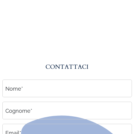
Amministrazione del personale
EPACA
ASSINDATCOLF
Labour Mobility
Strumenti di lavoro
Circolari
CONTATTACI
Area riservata
Contatti
Nome*
Contatti
Lavora con noi
Cognome*
Email*