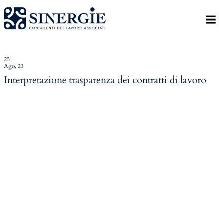
Indietro
Homepage
Lo studio
25
Ago, 23
Lo studio
Interpretazione trasparenza dei contratti di lavoro
Dott. Riccardo Canu
Dott.ssa Elena Zanon
P.az. Roberta Gregoris
Dott. Massimiliano Caprari
Servizi
Servizi
Consulenza