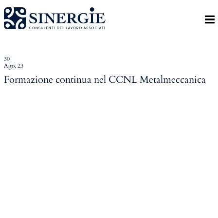
Indietro
Homepage
Lo studio
30
Ago, 23
Lo studio
Formazione continua nel CCNL Metalmeccanica
Dott. Riccardo Canu
Dott.ssa Elena Zanon
P.az. Roberta Gregoris
Dott. Massimiliano Caprari
Servizi
Servizi
Consulenza