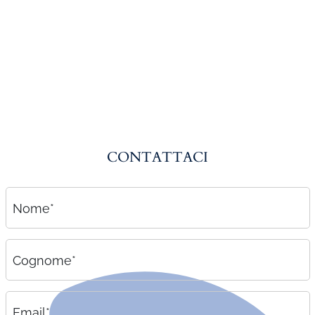
Amministrazione del personale
EPACA
ASSINDATCOLF
Labour Mobility
Strumenti di lavoro
Circolari
CONTATTACI
Area riservata
Contatti
Nome*
Contatti
Lavora con noi
Cognome*
Email*