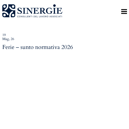
Indietro
Homepage
Lo studio
19
Mag, 26
Lo studio
Ferie – sunto normativa 2026
Dott. Riccardo Canu
Dott.ssa Elena Zanon
P.az. Roberta Gregoris
Dott. Massimiliano Caprari
Servizi
Servizi
Consulenza