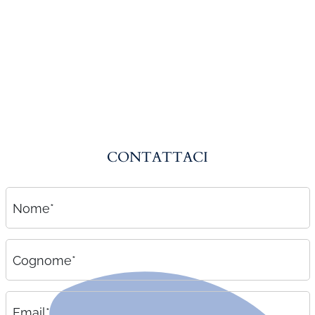
Amministrazione del personale
EPACA
ASSINDATCOLF
Labour Mobility
Strumenti di lavoro
Circolari
CONTATTACI
Area riservata
Contatti
Nome*
Contatti
Lavora con noi
Cognome*
Email*