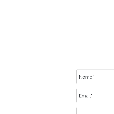
Consulenza
Amministrazione del personale
EPACA
ASSINDATCOLF
Labour Mobility
Strumenti di lavoro
Circolari
Area riservata
Nome*
Contatti
Contatti
Email*
Lavora con noi