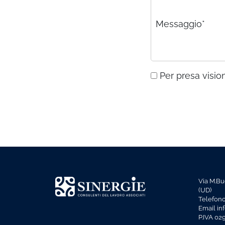
Messaggio*
Per presa vision
Via M.Bu
(UD)
Telefon
Email in
P.IVA 0