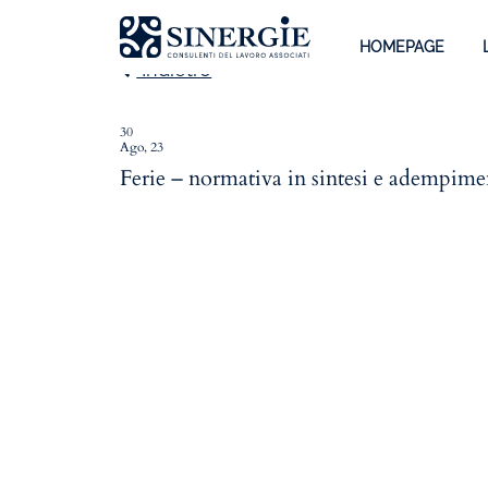
HOMEPAGE
Indietro
30
Ago, 23
Homepage
Ferie – normativa in sintesi e adempimen
Lo studio
Lo studio
Dott. Riccardo Canu
Dott.ssa Elena Zanon
P.az. Roberta Gregoris
Dott. Massimiliano Caprari
Servizi
Servizi