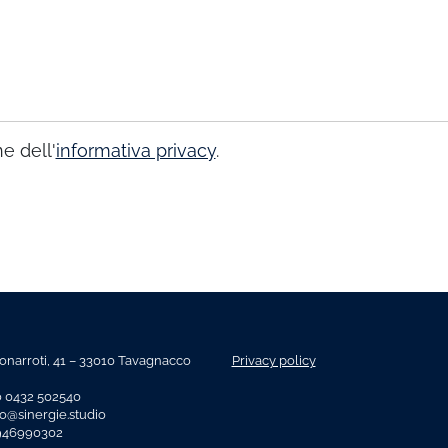
e dell'
informativa privacy
.
onarroti, 41 – 33010 Tavagnacco
Privacy policy
o 0432 502540
fo@sinergie.studio
2946990302