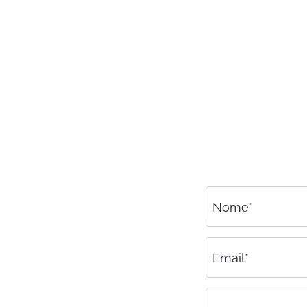
Consulenza
Amministrazione del personale
EPACA
ASSINDATCOLF
Labour Mobility
Strumenti di lavoro
Circolari
Area riservata
Nome*
Contatti
Contatti
Email*
Lavora con noi