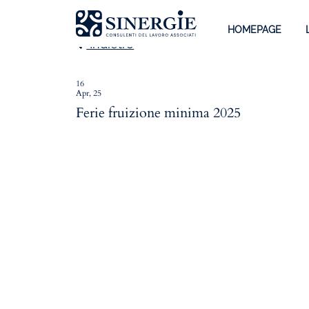
HOMEPAGE
Indietro
16
Apr, 25
Homepage
Ferie fruizione minima 2025
Lo studio
Lo studio
Dott. Riccardo Canu
Dott.ssa Elena Zanon
P.az. Roberta Gregoris
Dott. Massimiliano Caprari
Servizi
Servizi