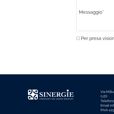
Messaggio*
Per presa vision
Via M.Bu
(UD)
Telefon
Email in
P.IVA 0