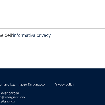
e dell'
informativa privacy
.
onarroti, 41 – 33010 Tavagnacco
Privacy policy
o 0432 502540
fo@sinergie.studio
2946990302