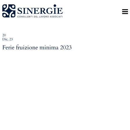
Indietro
Homepage
Lo studio
20
Dic, 23
Lo studio
Ferie fruizione minima 2023
Dott. Riccardo Canu
Dott.ssa Elena Zanon
P.az. Roberta Gregoris
Dott. Massimiliano Caprari
Servizi
Servizi
Consulenza