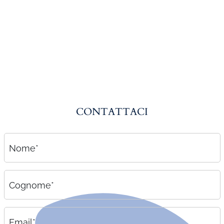
Amministrazione del personale
EPACA
ASSINDATCOLF
Labour Mobility
Strumenti di lavoro
Circolari
CONTATTACI
Area riservata
Contatti
Nome*
Contatti
Lavora con noi
Cognome*
Email*