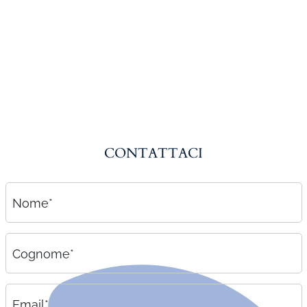
Amministrazione del personale
EPACA
ASSINDATCOLF
Labour Mobility
Strumenti di lavoro
Circolari
CONTATTACI
Area riservata
Contatti
Nome*
Contatti
Lavora con noi
Cognome*
Email*