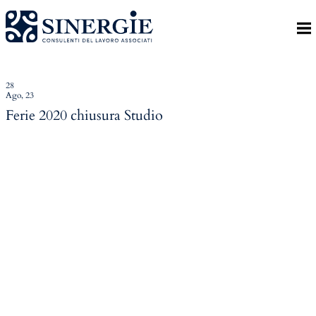
Indietro
Homepage
Lo studio
28
Ago, 23
Lo studio
Ferie 2020 chiusura Studio
Dott. Riccardo Canu
Dott.ssa Elena Zanon
P.az. Roberta Gregoris
Dott. Massimiliano Caprari
Servizi
Servizi
Consulenza