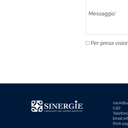
Messaggio*
Per presa vision
Via M.Bu
(UD)
Telefon
Email in
P.IVA 0