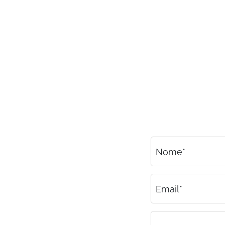
Consulenza
Amministrazione del personale
EPACA
ASSINDATCOLF
Labour Mobility
Strumenti di lavoro
Circolari
Area riservata
Nome*
Contatti
Contatti
Email*
Lavora con noi