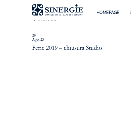
HOMEPAGE
Indietro
29
Ago, 23
Homepage
Ferie 2019 – chiusura Studio
Lo studio
Lo studio
Dott. Riccardo Canu
Dott.ssa Elena Zanon
P.az. Roberta Gregoris
Dott. Massimiliano Caprari
Servizi
Servizi