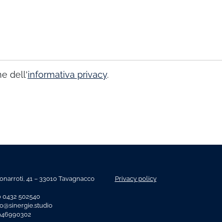
e dell'
informativa privacy
.
onarroti, 41 – 33010 Tavagnacco
Privacy policy
o 0432 502540
fo@sinergie.studio
2946990302