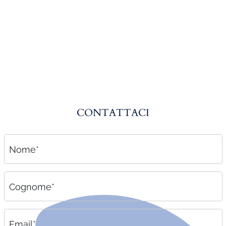
Amministrazione del personale
EPACA
ASSINDATCOLF
Labour Mobility
Strumenti di lavoro
Circolari
CONTATTACI
Area riservata
Contatti
Nome*
Contatti
Lavora con noi
Cognome*
Email*