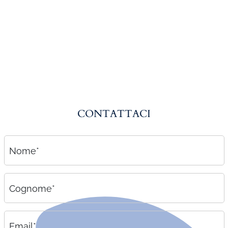
Amministrazione del personale
EPACA
ASSINDATCOLF
Labour Mobility
Strumenti di lavoro
Circolari
CONTATTACI
Area riservata
Contatti
Nome*
Contatti
Lavora con noi
Cognome*
Email*