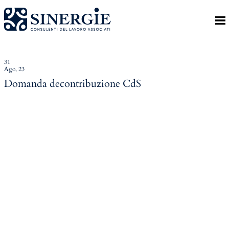
Indietro
Homepage
Lo studio
31
Ago, 23
Lo studio
Domanda decontribuzione CdS
Dott. Riccardo Canu
Dott.ssa Elena Zanon
P.az. Roberta Gregoris
Dott. Massimiliano Caprari
Servizi
Servizi
Consulenza