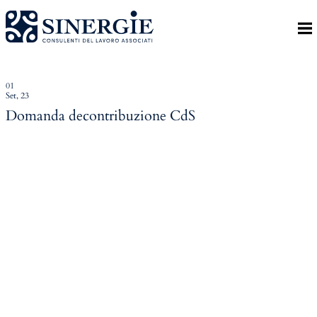
Indietro
Homepage
Lo studio
01
Set, 23
Lo studio
Domanda decontribuzione CdS
Dott. Riccardo Canu
Dott.ssa Elena Zanon
P.az. Roberta Gregoris
Dott. Massimiliano Caprari
Servizi
Servizi
Consulenza