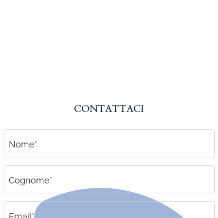
Amministrazione del personale
EPACA
ASSINDATCOLF
Labour Mobility
Strumenti di lavoro
Circolari
CONTATTACI
Area riservata
Contatti
Nome*
Contatti
Lavora con noi
Cognome*
Email*