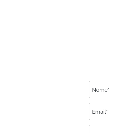
Consulenza
Amministrazione del personale
EPACA
ASSINDATCOLF
Labour Mobility
Strumenti di lavoro
Circolari
Area riservata
Nome*
Contatti
Contatti
Email*
Lavora con noi