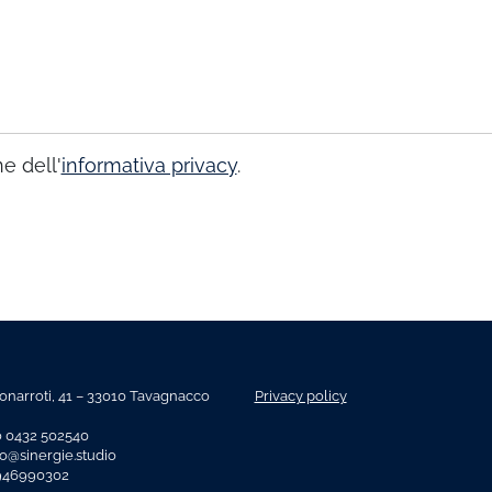
e dell'
informativa privacy
.
onarroti, 41 – 33010 Tavagnacco
Privacy policy
o 0432 502540
fo@sinergie.studio
2946990302