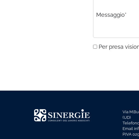
Messaggio*
Per presa vision
Via M.Bu
(UD)
Telefon
Email in
P.IVA 0