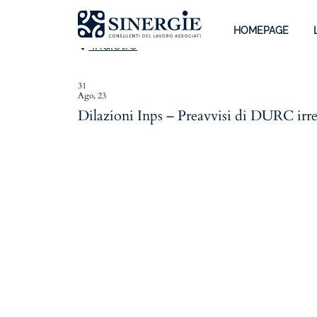
HOMEPAGE
Indietro
31
Ago, 23
Homepage
Dilazioni Inps – Preavvisi di DURC irr
Lo studio
Lo studio
Dott. Riccardo Canu
Dott.ssa Elena Zanon
P.az. Roberta Gregoris
Dott. Massimiliano Caprari
Servizi
Servizi