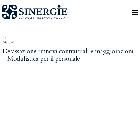
Indietro
Homepage
Lo studio
27
Mar, 26
Lo studio
Detassazione rinnovi contrattuali e maggiorazioni
– Modulistica per il personale
Dott. Riccardo Canu
Dott.ssa Elena Zanon
P.az. Roberta Gregoris
Dott. Massimiliano Caprari
Servizi
Servizi
Consulenza