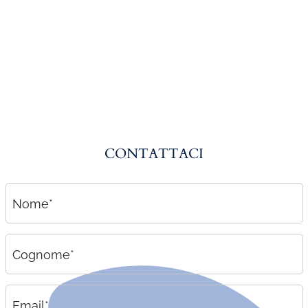
Amministrazione del personale
EPACA
ASSINDATCOLF
Labour Mobility
Strumenti di lavoro
Circolari
CONTATTACI
Area riservata
Contatti
Nome*
Contatti
Lavora con noi
Cognome*
Email*