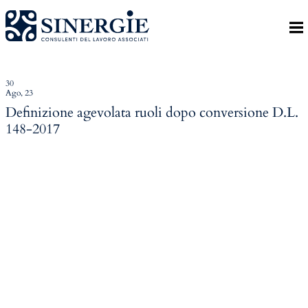
Indietro
Homepage
Lo studio
30
Ago, 23
Lo studio
Definizione agevolata ruoli dopo conversione D.L.
148-2017
Dott. Riccardo Canu
Dott.ssa Elena Zanon
P.az. Roberta Gregoris
Dott. Massimiliano Caprari
Servizi
Servizi
Consulenza