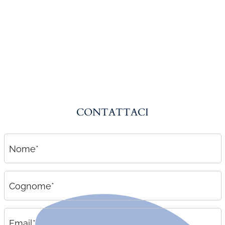
Amministrazione del personale
EPACA
ASSINDATCOLF
Labour Mobility
Strumenti di lavoro
Circolari
CONTATTACI
Area riservata
Contatti
Nome*
Contatti
Lavora con noi
Cognome*
Email*