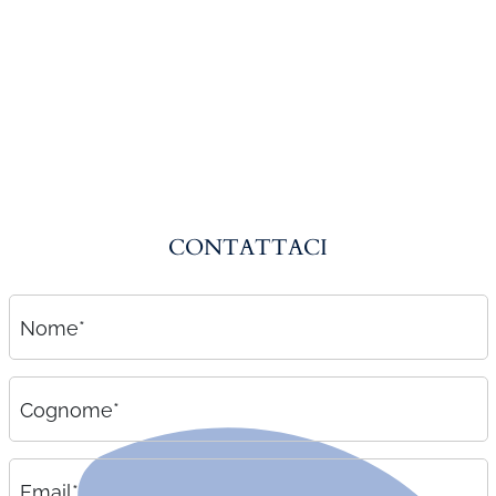
Amministrazione del personale
EPACA
ASSINDATCOLF
Labour Mobility
Strumenti di lavoro
Circolari
CONTATTACI
Area riservata
Contatti
Nome*
Contatti
Lavora con noi
Cognome*
Email*