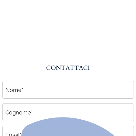
Amministrazione del personale
EPACA
ASSINDATCOLF
Labour Mobility
Strumenti di lavoro
Circolari
CONTATTACI
Area riservata
Contatti
Nome*
Contatti
Lavora con noi
Cognome*
Email*