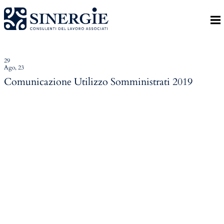
Indietro
Homepage
Lo studio
29
Ago, 23
Lo studio
Comunicazione Utilizzo Somministrati 2019
Dott. Riccardo Canu
Dott.ssa Elena Zanon
P.az. Roberta Gregoris
Dott. Massimiliano Caprari
Servizi
Servizi
Consulenza