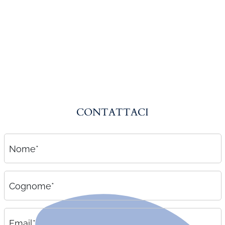
Amministrazione del personale
EPACA
ASSINDATCOLF
Labour Mobility
Strumenti di lavoro
Circolari
CONTATTACI
Area riservata
Contatti
Nome*
Contatti
Lavora con noi
Cognome*
Email*