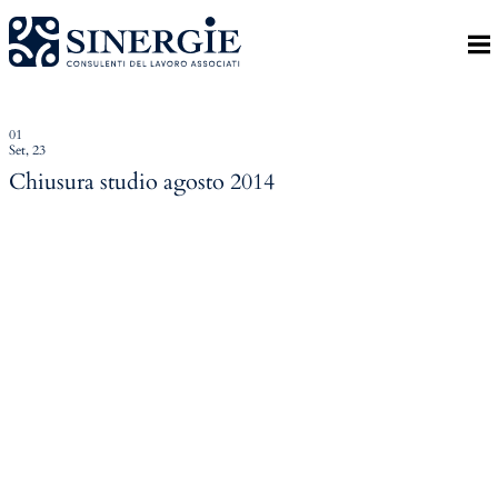
Indietro
Homepage
Lo studio
01
Set, 23
Lo studio
Chiusura studio agosto 2014
Dott. Riccardo Canu
Dott.ssa Elena Zanon
P.az. Roberta Gregoris
Dott. Massimiliano Caprari
Servizi
Servizi
Consulenza