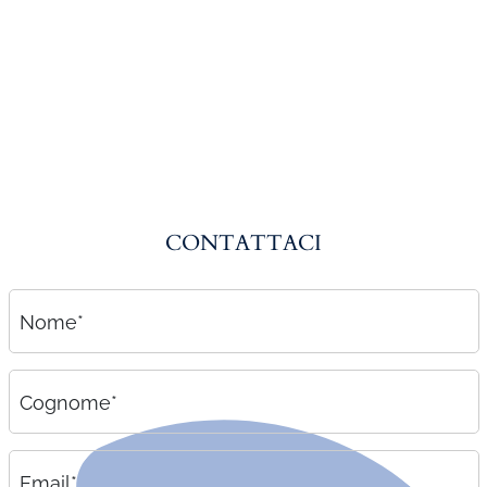
Amministrazione del personale
EPACA
ASSINDATCOLF
Labour Mobility
Strumenti di lavoro
Circolari
CONTATTACI
Area riservata
Contatti
Nome*
Contatti
Lavora con noi
Cognome*
Email*