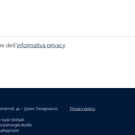
e dell'
informativa privacy
.
onarroti, 41 – 33010 Tavagnacco
Privacy policy
o 0432 502540
fo@sinergie.studio
2946990302