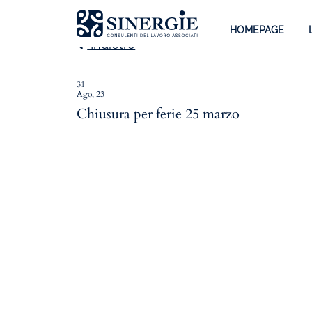
HOMEPAGE
Indietro
31
Ago, 23
Homepage
Chiusura per ferie 25 marzo
Lo studio
Lo studio
Dott. Riccardo Canu
Dott.ssa Elena Zanon
P.az. Roberta Gregoris
Dott. Massimiliano Caprari
Servizi
Servizi