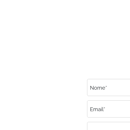
Consulenza
Amministrazione del personale
EPACA
ASSINDATCOLF
Labour Mobility
Strumenti di lavoro
Circolari
Area riservata
Nome*
Contatti
Contatti
Email*
Lavora con noi