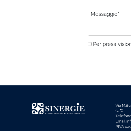
Messaggio*
Per presa vision
Via M.Bu
(UD)
Telefon
Email in
P.IVA 0