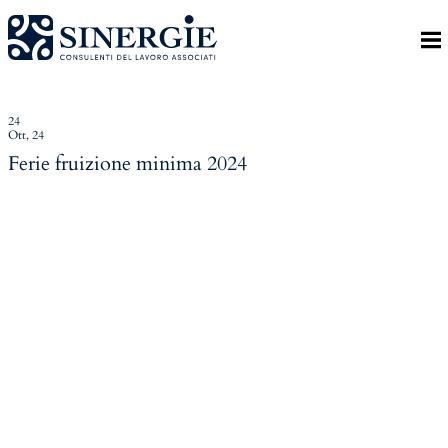
Indietro
Homepage
Lo studio
24
Ott, 24
Lo studio
Ferie fruizione minima 2024
Dott. Riccardo Canu
Dott.ssa Elena Zanon
P.az. Roberta Gregoris
Dott. Massimiliano Caprari
Servizi
Servizi
Consulenza