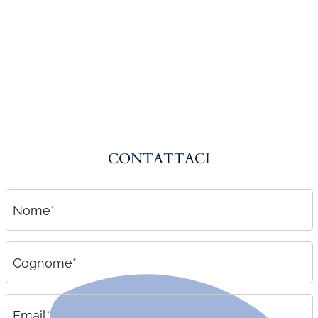
Amministrazione del personale
EPACA
ASSINDATCOLF
Labour Mobility
Strumenti di lavoro
Circolari
CONTATTACI
Area riservata
Contatti
Nome*
Contatti
Lavora con noi
Cognome*
Email*