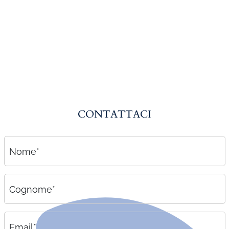
Amministrazione del personale
EPACA
ASSINDATCOLF
Labour Mobility
Strumenti di lavoro
Circolari
CONTATTACI
Area riservata
Contatti
Nome*
Contatti
Lavora con noi
Cognome*
Email*