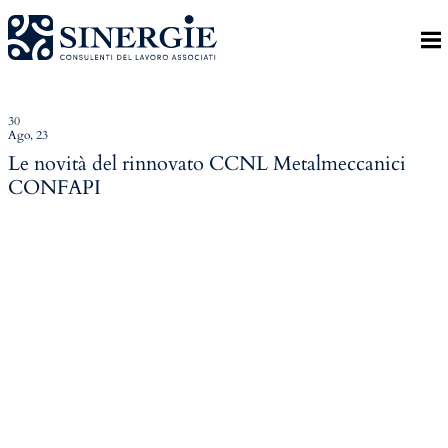
Indietro
Homepage
Lo studio
30
Ago, 23
Lo studio
Le novità del rinnovato CCNL Metalmeccanici
CONFAPI
Dott. Riccardo Canu
Dott.ssa Elena Zanon
P.az. Roberta Gregoris
Dott. Massimiliano Caprari
Servizi
Servizi
Consulenza