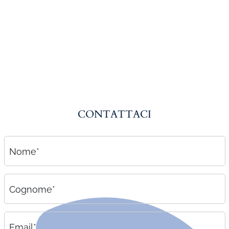
Amministrazione del personale
EPACA
ASSINDATCOLF
Labour Mobility
Strumenti di lavoro
Circolari
CONTATTACI
Area riservata
Contatti
Nome*
Contatti
Lavora con noi
Cognome*
Email*